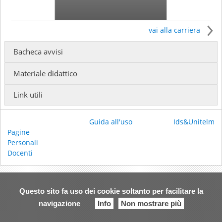
vai alla carriera
Bacheca avvisi
Il docente insegna presso
Materiale didattico
ISSR GIOVANNI PAOLO I - Licenza in Scienze Religiose
(Docente incaricato)
Link utili
ISSR GIOVANNI PAOLO I - Licenza in Scienze Religiose
(Docente incaricato)
Guida all'uso
Ids&Unitelm
Ricevimento:
Pagine
Email:
donpaolobarbi@gmail.com
Personali
Docenti
Questo sito fa uso dei cookie soltanto per facilitare la
navigazione
Info
Non mostrare più