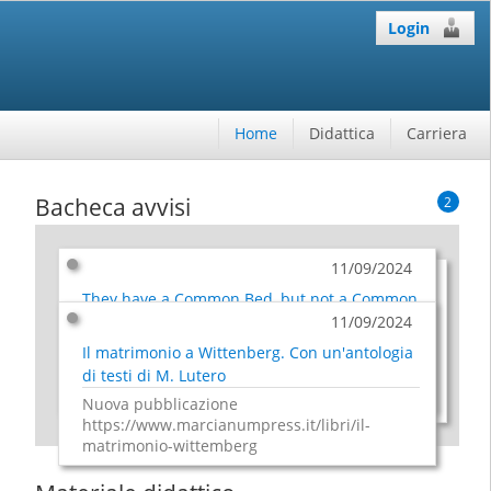
Login
Home
Didattica
Carriera
Bacheca avvisi
2
11/09/2024
11/09/2024
Il matrimonio a Wittenberg. Con un'antologia
They have a Common Bed, but not a Common
di testi di M. Lutero
Table. Faith and Relationship in Mixed
Marriages