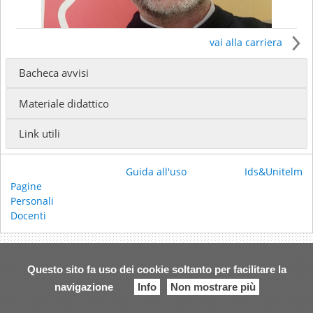
vai alla carriera
Bacheca avvisi
Il docente insegna presso
Materiale didattico
ISSR GIOVANNI PAOLO I - Baccalaureato in Scienze
Religiose
(Docente incaricato)
Link utili
Ricevimento:
Email:
alessio.magoga.1969@gmail.com
Guida all'uso
Ids&Unitelm
Pagine
Personali
Docenti
Questo sito fa uso dei cookie soltanto per facilitare la
navigazione
Info
Non mostrare più