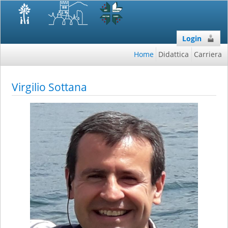
Login
Home
Didattica
Carriera
Virgilio Sottana