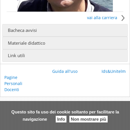
vai alla carriera
Bacheca avvisi
Il docente insegna presso
Materiale didattico
SCUOLA DIOCESANA DI FORMAZIONE TEOLOGICA -
Formazione biblico-teologica e pastorale
(Docente
Link utili
incaricato)
ISSR GIOVANNI PAOLO I - Baccalaureato in Scienze
Religiose
(Docente stabile straordinario)
Guida all'uso
Ids&Unitelm
ISSR GIOVANNI PAOLO I - Licenza in Scienze Religiose
Pagine
(Docente stabile straordinario)
Personali
ISSR GIOVANNI PAOLO I - Licenza in Scienze Religiose
Docenti
(Docente stabile straordinario)
Ricevimento:
su appuntamento
Questo sito fa uso dei cookie soltanto per facilitare la
Email:
d.virgilio.so@gmail.com
Telefono Ufficio:
0422 3247
navigazione
Info
Non mostrare più