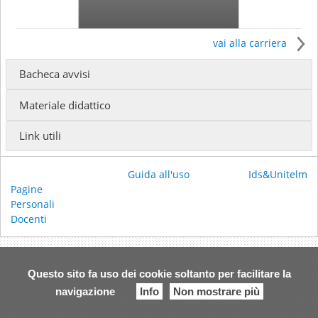
vai alla carriera
Bacheca avvisi
Il docente insegna presso
Materiale didattico
ISSR GIOVANNI PAOLO I - Baccalaureato in Scienze
Religiose
(Docente incaricato)
Link utili
ISTITUTO TEOLOGICO INTERDIOCESANO GIUSEPPE
TONIOLO - Baccalaureato in Teologia
()
Guida all'uso
Ids&Unitelm
Ricevimento:
Pagine
Email:
levav@libero.it
Personali
Docenti
Questo sito fa uso dei cookie soltanto per facilitare la
navigazione
Info
Non mostrare più