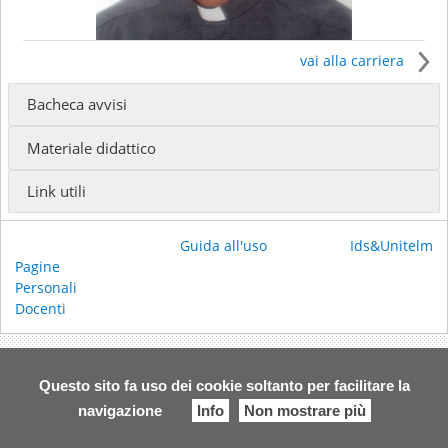
vai alla carriera
Bacheca avvisi
Il docente insegna presso
Materiale didattico
SCUOLA DIOCESANA DI FORMAZIONE TEOLOGICA -
Formazione biblico-teologica e pastorale
(Docente
Link utili
incaricato)
ISSR GIOVANNI PAOLO I - Baccalaureato in Scienze
Religiose
()
Guida all'uso
Ids&Unitelm
Pagine
Ricevimento:
Personali
Email:
alessandro.bellezza@diocesitreviso.it
Docenti
Questo sito fa uso dei cookie soltanto per facilitare la
navigazione
Info
Non mostrare più