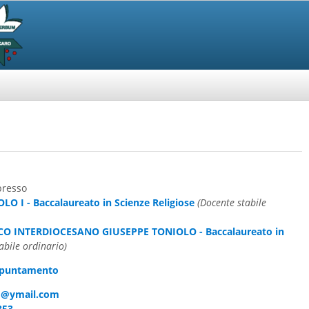
presso
O I - Baccalaureato in Scienze Religiose
(Docente stabile
CO INTERDIOCESANO GIUSEPPE TONIOLO - Baccalaureato in
abile ordinario)
ppuntamento
o@ymail.com
853