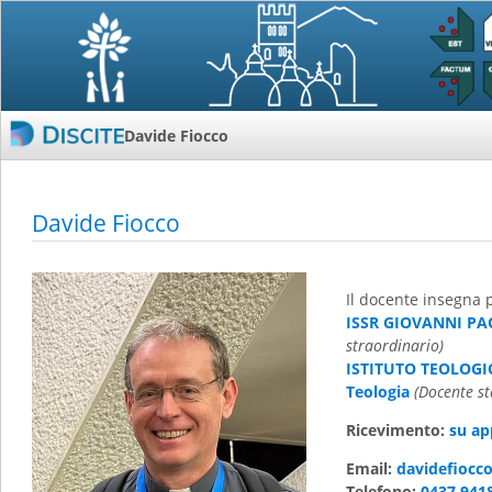
Davide Fiocco
Davide Fiocco
Il docente insegna 
ISSR GIOVANNI PAOL
straordinario)
ISTITUTO TEOLOGI
Teologia
(Docente st
Ricevimento:
su a
Email:
davidefiocc
Telefono:
0437 941