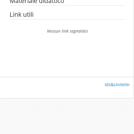
Materiale didattico
Link utili
Nessun link segnalato
Ids&Unitelm