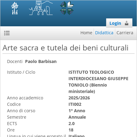
Login
Home
Didattica
Carriera
Arte sacra e tutela dei beni culturali
Docenti
Paolo Barbisan
Istituto / Ciclo
ISTITUTO TEOLOGICO
INTERDIOCESANO GIUSEPPE
TONIOLO (Biennio
ministeriale)
Anno accademico
2025/2026
Codice
ITI002
Anno di corso
1° Anno
Semestre
Annuale
ECTS
2.0
Ore
18
Lingua in cui viene erogato il
Italiano