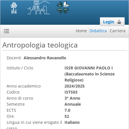
Login
Home
Didattica
Carriera
Antropologia teologica
Docenti
Alessandro Ravanello
Istituto / Ciclo
ISSR GIOVANNI PAOLO I
(Baccalaureato in Scienze
Religiose)
Anno accademico
2024/2025
Codice
ISTS03
Anno di corso
3° Anno
Semestre
Annuale
ECTS
7.0
Ore
52
Lingua in cui viene erogato il
Italiano
corso