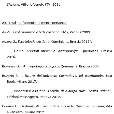
L’Azione, Vittorio Veneto (TV) 2018.
Altri testi per l’approfondimento personale
Aa.Vv.,
Evoluzionismo e fede cristiana
, EMP, Padova 2009.
4
Ancona G
.,
Escatologia cristiana
, Queriniana, Brescia 2016
.
–––––
,
Uomo. Appunti minimi di antropologia
, Queriniana, Brescia
2016.
Brambilla F.G.,
Antropologia teologica
, Queriniana, Brescia 2005.
Brancato F.,
Il futuro dell’universo: Cosmologia ed escatologia
, Jaca
Book, Milano 2017.
–––––
,
Incontrarsi alla fine. Esercizi di dialogo sulle “realtà ultime”
,
Edizioni Messaggero, Padova 2012.
Canobbio G.,
Destinati alla beatitudine. Breve trattato sui novissimi
, Vita
e Pensiero, Milano 2012.