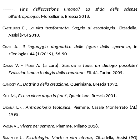
–––––
,
Fine dell’eccezione umana? La sfida delle scienze
all’antropologia
, Morcelliana, Brescia 2018.
Castellucci E.,
La vita trasformata. Saggio di escatologia
, Cittadella,
Assisi (PG) 2010.
Cozzi A.,
Il linguaggio dogmatico delle figure della speranza
, in
«Teologia» 44 (1/2019), 56-90.
Danna V. - Piola A.
(a cura),
Scienza e fede: un dialogo possibile?
Evoluzionismo e teologia della creazione
, Effatà, Torino 2009.
Ganoczy A.,
Dottrina della creazione
, Queriniana, Brescia 1992.
Kehl M.,
E cosa viene dopo la fine?
, Queriniana, Brescia 2001.
Ladaria L.F.,
Antropologia teologica
, Piemme, Casale Monferrato (AL)
1995.
Paglia V
.,
Vivere per sempre
, Piemme, Milano 2018.
Ratzinger J.,
Escatologia. Morte e vita eterna
, Cittadella, Assisi (PG)