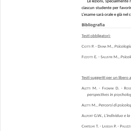
Le lezioni, specialmente 
ciascun studente per favorir
L’esame sarà orale e già nel 
Bibliografia
Testi obbligatori:
Ciotti P. - Diana M.,
Psicologi
Fizzotti E. - Salustri M.,
Psicol
Testi suggeriti per un libe
Aletti M. - Fagnani D. - Ross
perspectives in psycholog
Aletti M
.,
Percorsi di psicolog
Allport G.W.,
L'individuo e l
Cantelmi T. - Laselva P. - Paluzz