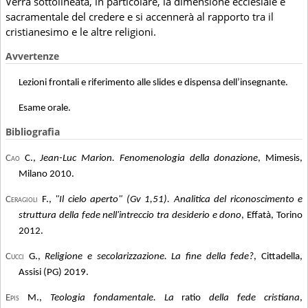
Verrà sottolineata, in particolare, la dimensione ecclesiale e
sacramentale del credere e si accennerà al rapporto tra il
cristianesimo e le altre religioni.
Avvertenze
Lezioni frontali e riferimento alle slides e dispensa dell’insegnante.
Esame orale.
Bibliografia
Cao
C.,
Jean-Luc Marion. Fenomenologia della donazione
, Mimesis,
Milano 2010.
Ceragioli
F.,
"Il cielo aperto" (Gv 1,51). Analitica del riconoscimento e
struttura della fede nell'intreccio tra desiderio e dono
, Effatà, Torino
2012.
Cucci
G.,
Religione e secolarizzazione. La fine della fede?
, Cittadella,
Assisi (PG) 2019.
Epis
M.,
Teologia fondamentale. La
ratio
della fede cristiana
,