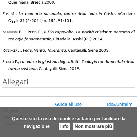
Queriniana, Brescia 2009.
Epis
M.,
La memoria pasquale, centro della fede in Cristo
, «Credere
Oggi» 31 (2/2011) n. 182, 91-101.
Maggioni
B. –
Prato
E.,
Il Dio capovolto. La novità cristiana: percorso di
teologia fondamentale
, Cittadella, Assisi (PG) 2014.
Ratzinger
J.,
Fede, Verità, Tolleranza
, Cantagalli, Siena 2003.
Sequeri
P.,
La fede e la giustizia degli affetti. Teologia fondamentale della
forma cristiana
, Cantagalli, Siena 2019.
Allegati
Guida all'uso
Ids&Unitelm
Pagine
Personali
Questo sito fa uso dei cookie soltanto per facilitare la
Docenti
navigazione
Info
Non mostrare più