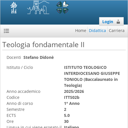
Login
Home
Didattica
Carriera
Teologia fondamentale II
Docenti
Stefano Didonè
Istituto / Ciclo
ISTITUTO TEOLOGICO
INTERDIOCESANO GIUSEPPE
TONIOLO (Baccalaureato in
Teologia)
Anno accademico
2025/2026
Codice
ITTS02b
Anno di corso
1° Anno
Semestre
2
ECTS
5.0
Ore
30
Lingua in cui viene erogato il
Italiano