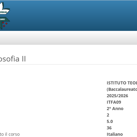
osofia II
ISTITUTO TE
(Baccalaureato
2025/2026
ITFA09
2° Anno
2
5.0
36
o il corso
Italiano