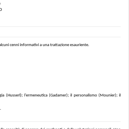
e
O
 alcuni cenni informativi a una trattazione esauriente.
ia (Husserl); l’ermeneutica (Gadamer); il personalismo (Mounier); il
.