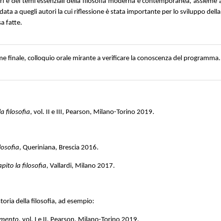
i e dei temi essenziali della filosofia moderna e contemporanea, assieme al
ata a quegli autori la cui riflessione è stata importante per lo sviluppo della t
sa fatte.
same finale, colloquio orale mirante a verificare la conoscenza del programma.
la filosofia
, vol. II e III, Pearson, Milano-Torino 2019.
ilosofia
, Queriniana, Brescia 2016.
ito la filosofia
, Vallardi, Milano 2017.
oria della filosofia, ad esempio:
imento
, vol. I e II, Pearson, Milano-Torino 2019.