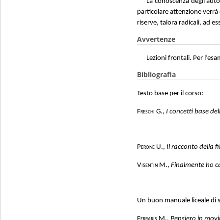
La conoscenza degli autor
particolare attenzione verrà d
riserve, talora radicali, ad es
Avvertenze
Lezioni frontali. Per l’e
Bibliografia
Testo base per il corso
:
Freschi G.,
I concetti base del
Perone
U.,
Il racconto della f
Visentin
M.,
Finalmente ho cap
Un buon manuale liceale di st
Ferraris M.
,
Pensiero in mov