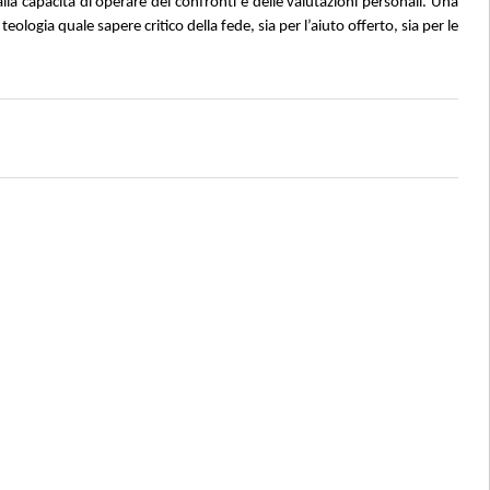
la capacità di operare dei confronti e delle valutazioni personali. Una
eologia quale sapere critico della fede, sia per l’aiuto offerto, sia per le