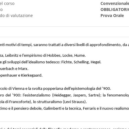
el corso
Convenzional
to
OBBLIGATORI
do di valutazione
Prova Orale
nti motivi di tempi, saranno trattati a diversi livelli di approfondimento, da
oza, Leibnitz e l’empirismo di Hobbes, Locke, Hume.
 e gli sviluppi dell’idealismo tedesco: Fichte, Schelling, Hegel.
Feuerbach e Marx.
hopenhauer e Kierkegaard.
rcolo di Vienna e la svolta popperiana dell’epistemologia del ‘900.
 del ‘900: l’esistenzialismo (Heidegger, Jaspers, Sartre); la fenomenolog
la di Francoforte), lo strutturalismo (Levi Strauss).
ttimo e il pensiero debole, Galimberti e la tecnica, Ferraris e il nuovo realismo