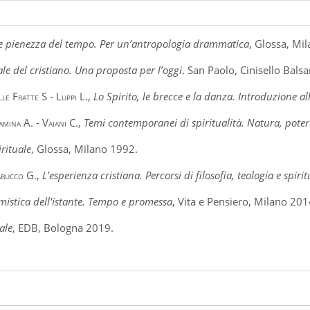
a e pienezza del tempo. Per un’antropologia drammatica
, Glossa, Mi
uale del cristiano. Una proposta per l’oggi
. San Paolo, Cinisello Bals
le Fratte S - Luppi L.
,
Lo Spirito, le brecce e la danza. Introduzione all
mina A. - Vaiani C.
,
Temi contemporanei di spiritualità. Natura, pote
irituale
, Glossa, Milano 1992.
abucco G.
,
L’esperienza cristiana. Percorsi di filosofia, teologia e spirit
mistica dell'istante. Tempo e promessa
, Vita e Pensiero, Milano 201
ale
, EDB, Bologna 2019.