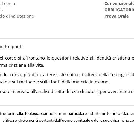
el corso
Convenzional
to
OBBLIGATORI
do di valutazione
Prova Orale
in tre punti.
 corso si affrontano le questioni relative all’identità cristiana e 
ma cristiana alla vita.
el corso, più di carattere sistematico, tratterà della Teologia sp
tuale e sul metodo e sulle fonti della materia in esame.
rso è riservata all’analisi diretta di testi di autori, per avvicinars
ntrodurre alla Teologia spirituale e in particolare ad alcuni temi fondame
 chiarificare gli elementi portanti dell’uomo spirituale e delle sue dinamiche 