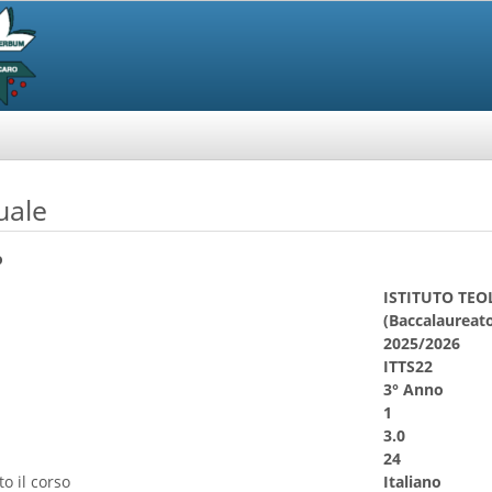
uale
o
ISTITUTO TE
(Baccalaureato
2025/2026
ITTS22
3° Anno
1
3.0
24
o il corso
Italiano