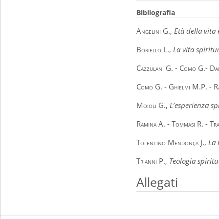
Bibliografia
Angelini G.
,
Età della vit
Boriello L.,
La vita spirit
Cazzulani G. - Como G.- Dal
Como G. - Ghielmi M.P. - Ra
Moioli G.
,
L’esperienza sp
Ramina A. - Tommasi R. - Tr
Tolentino Mendonça J
.,
La 
Trianni P.,
Teologia spiritu
Allegati