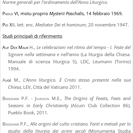
Norme generali per l'ordinamento dell'Anno Liturgico
.
Paolo
VI, motu proprio
Mysterii Paschalis
, 14 febbraio 1969.
Pio X
II, lett. enc.
Mediator Dei et hominum
, 20 novembre 1947.
Studi principali di riferimento
Auf Der Maur
H.,
Le celebrazioni nel ritmo del tempo - I. Feste del
Signore nella settimana e nell’anno
(La liturgia della Chiesa.
Manuale di scienza liturgica 5), LDC, Leumann (Torino)
1994.
A
ugè
M.,
L’Anno liturgico. È Cristo stesso presente nella sua
Chiesa
, LEV, Città del Vaticano 2011.
Bradshaw P.F. - Johnson M.E.,
The Origins of Feasts, Fasts and
Seasons in Early Christianity
(Alcuin Club Collection 86),
Pueblo Book, 2011.
Bradshaw P.F
.,
Alle origini del culto cristiano. Fonti e metodi per lo
studio della liturgia dei primi secoli
(Monumenta Studia