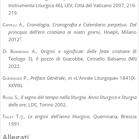
Instrumenta Liturgica 46), LEV, Città del Vaticano 2007, 216-
219.
Cappelli A
.,
Cronologia, Cronografia e Calendario perpetuo. Dal
principio dell’era cristiana ai nostri giorni
, Hoepli, Milano
7
2012
.
Di Berardino A.,
Origini e significati delle feste cristiane
(Il
Teologo 3), Il pozzo di Giacobbe, Cinisello Balsamo (MI)
2022.
Guéranger P
.,
Préface Générale
, in «L’Année Liturgique» 1841(X-
XXVIII).
Rosso S
.,
Il segno del tempo nella liturgia. Anno liturgico e liturgia
delle ore
, LDC, Torino 2002.
Talley T.-J.,
Le origini dell'anno liturgico
, Queriniana, Brescia
1991.
Allegati