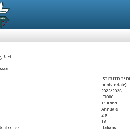
gica
ezza
ISTITUTO TEO
ministeriale)
2025/2026
ITI006
1° Anno
Annuale
2.0
18
o il corso
Italiano