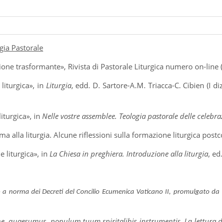
rgia Pastorale
ne trasformante», Rivista di Pastorale Liturgica numero on-line 
 liturgica», in
Liturgia
, edd. D. Sartore-A.M. Triacca-C. Cibien (I 
liturgica», in
Nelle vostre assemblee. Teologia pastorale delle celebra
rma alla liturgia. Alcune riflessioni sulla formazione liturgica postc
e liturgica», in
La Chiesa in preghiera. Introduzione alla liturgia
, e
 norma dei Decreti del Concilio Ecumenica Vaticano II, promulgato da 
e, quaesumus, populum tuum spiritalibis instrumentis. La lettura de