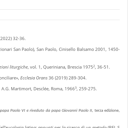
(2022) 32-36.
dizionari San Paolo), San Paolo, Cinisello Balsamo 2001, 1450-
2
zioni liturgiche
, vol. 1, Queriniana, Brescia 1975
, 36-51.
onciliare»,
Ecclesia Orans
36 (2019) 289-304.
3
d. A.G. Martimort, Desclée, Roma, 1966
, 259-275.
papa Paolo VI e riveduto da papa Giovanni Paolo II,
terza edizione,
ll’eucologia latina: appunti per la ricerca di un metodo
(BEL.S