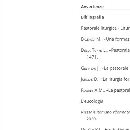
Avvertenze
Bibliografia
Pastorale liturgica - Litu
Baldacci M.,
«Una formazio
Della Torre L.
, «Pastorale
1471.
Gelineau J.
, «La pastorale 
Jurczak
D., «La liturgia fo
Roguet A.M.
, «La pastoral
L'eucologia
Messale Romano riformato a
2020.
De Zan R.L
.,
Erudi, Domin