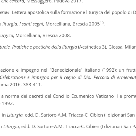
 che celebra
, Messaggero, Padova 2017.
eravi
. Lettera apostolica sulla formazione liturgica del popolo di
10
a liturgia. I santi segni
, Morcelliana, Brescia 2005
.
turgica
, Morcelliana, Brescia 2008.
tuale. Pratiche e poetiche della liturgia
(Aesthetica 3), Glossa, Mil
razione e impegno nel "Benedizionale" italiano (1992): un frutt
Celebrazione e impegno per il regno di Dio. Percorsi di ermeneuti
Roma 2016, 383-411.
 a norma dei decreti del Concilio Ecumenico Vaticano II e prom
o 1992.
, in
Liturgia
, edd. D. Sartore-A.M. Triacca-C. Cibien (I dizionari S
in
Liturgia
, edd. D. Sartore-A.M. Triacca-C. Cibien (I dizionari San