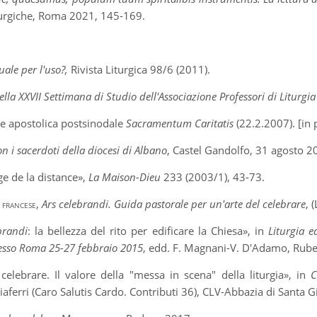
turgiche, Roma 2021, 145-169.
ale per l'uso?,
Rivista Liturgica 98/6 (2011).
 della XXVII Settimana di Studio dell'Associazione Professori di Liturg
e apostolica postsinodale
Sacramentum Caritatis
(22.2.2007). [in 
n i sacerdoti della diocesi di Albano
, Castel Gandolfo, 31 agosto 2
ge de la distance»,
La Maison-Dieu
233 (2003/1), 43-73.
 francese,
Ars celebrandi. Guida pastorale per un'arte del celebrare
, 
brandi
: la bellezza del rito per edificare la Chiesa», in
Liturgia e
gresso Roma 25-27 febbraio 2015
, edd. F. Magnani-V. D'Adamo, Rube
 celebrare. Il valore della "messa in scena" della liturgia», in
C
gliaferri (Caro Salutis Cardo. Contributi 36), CLV-Abbazia di Sant