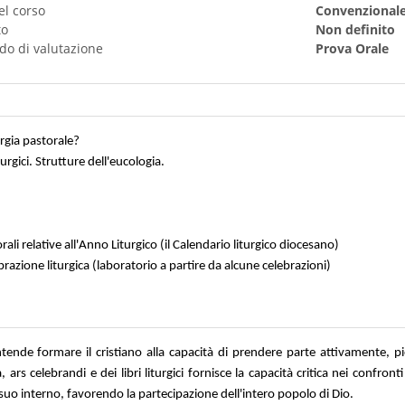
el corso
Convenzional
to
Non definito
do di valutazione
Prova Orale
urgia pastorale?
urgici. Strutture dell'eucologia.
ali relative all'Anno Liturgico (il Calendario liturgico diocesano)
brazione liturgica (laboratorio a partire da alcune celebrazioni)
intende formare il cristiano alla capacità di prendere parte attivamente, p
a, ars celebrandi e dei libri liturgici fornisce la capacità critica nei confro
uo interno, favorendo la partecipazione dell'intero popolo di Dio.