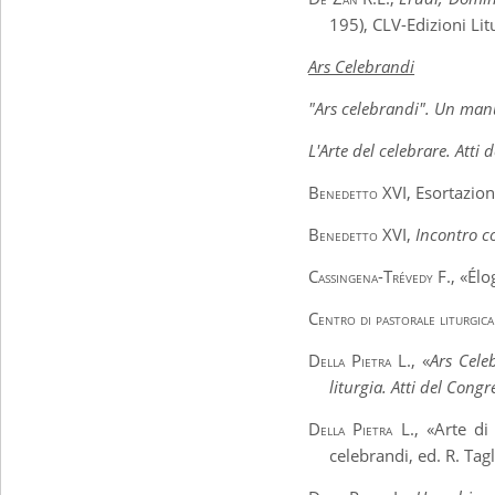
195), CLV-Edizioni Li
Ars Celebrandi
"Ars celebrandi". Un manu
L'Arte del celebrare. Atti
Benedetto XVI,
Esortazion
Benedetto XVI
,
Incontro co
Cassingena-Trévedy F.
, «Élo
Centro di pastorale liturgica
Della Pietra L.
, «
Ars Cele
liturgia. Atti del Con
Della Pietra L.
, «Arte di
celebrandi, ed. R. Ta