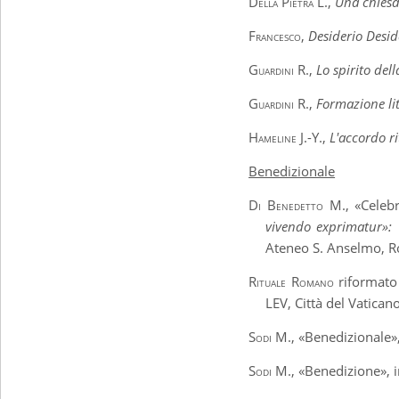
Della Pietra L.
,
Una chiesa
Francesco
,
Desiderio Desid
Guardini R.
,
Lo spirito dell
Guardini R.
,
Formazione li
Hameline J.-Y.
,
L'accordo ri
Benedizionale
Di Benedetto M
.,
«C
eleb
vivendo exprimatur»: 
Ateneo S. Anselmo, 
Rituale Romano
riformato
LEV, Città del Vatican
Sodi M.
, «Benedizionale»
Sodi M.
, «Benedizione», 