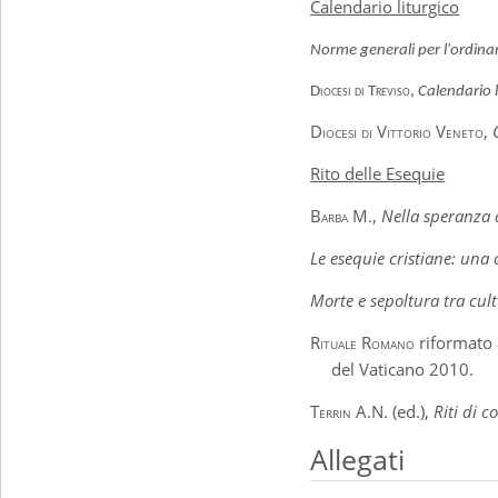
Calendario liturgico
Norme generali per l'ordina
Diocesi di Treviso
,
Calendario 
Diocesi di Vittorio Veneto
,
Rito delle Esequie
Barba M.
,
Nella speranza d
Le esequie cristiane: una
Morte e sepoltura tra cul
Rituale Romano
riformato 
del Vaticano 2010.
Terrin
A.N. (ed.),
Riti di c
Allegati