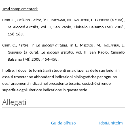
Testi complementari:
Centa C.
,
Belluno-Feltre
, in
L. Mezzadri, M. Tagliaferri, E. Guerriero
(a cura),
Le diocesi d'Italia
, vol. II, San Paolo, Cinisello Balsamo (MI) 2008,
158-163.
Centa C.
,
Feltre
, in
Le diocesi d'Italia
, in
L. Mezzadri, M. Tagliaferri, E.
Guerriero
(a cura),
Le diocesi d'Italia
, vol. II, San Paolo, Cinisello
Balsamo (MI) 2008, 454-458.
Inoltre, il docente fornirà agli studenti una dispensa delle sue lezioni; in
essa si troveranno abbondanti indicazioni bibliografiche per ognuno
degli argomenti indicati nel precedente tesario, cosicché si rende
superflua ogni ulteriore indicazione in questa sede.
Allegati
Guida all'uso
Ids&Unitelm